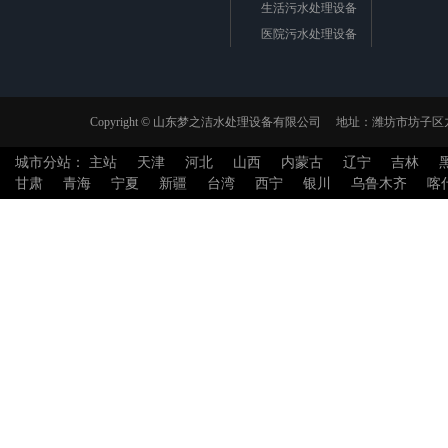
生活污水处理设备
医院污水处理设备
一体化净水设备
模块化净水设备
纤维转盘过滤器
Copyright © 山东梦之洁水处理设备有限公司 地址：潍坊市坊
微电解反应器
城市分站：
主站
天津
河北
山西
内蒙古
辽宁
吉林
污水处理一体机
甘肃
青海
宁夏
新疆
台湾
西宁
银川
乌鲁木齐
喀
一体化泵站
雨水回用系统
芬顿设备
厌氧塔
实验室污水处理设备