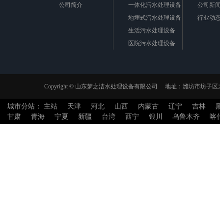
公司简介
一体化污水处理设备
公司新
地埋式污水处理设备
行业动
生活污水处理设备
医院污水处理设备
一体化净水设备
模块化净水设备
纤维转盘过滤器
Copyright © 山东梦之洁水处理设备有限公司 地址：潍坊市坊
微电解反应器
城市分站：
主站
天津
河北
山西
内蒙古
辽宁
吉林
污水处理一体机
甘肃
青海
宁夏
新疆
台湾
西宁
银川
乌鲁木齐
喀
一体化泵站
雨水回用系统
芬顿设备
厌氧塔
实验室污水处理设备